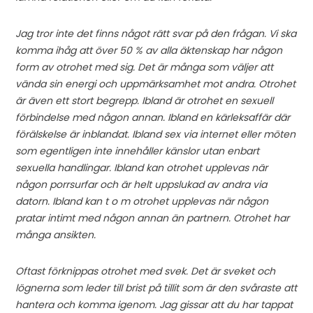
Jag tror inte det finns något rätt svar på den frågan. Vi ska
komma ihåg att över 50 % av alla äktenskap har någon
form av otrohet med sig. Det är många som väljer att
vända sin energi och uppmärksamhet mot andra. Otrohet
är även ett stort begrepp. Ibland är otrohet en sexuell
förbindelse med någon annan. Ibland en kärleksaffär där
förälskelse är inblandat. Ibland sex via internet eller möten
som egentligen inte innehåller känslor utan enbart
sexuella handlingar. Ibland kan otrohet upplevas när
någon porrsurfar och är helt uppslukad av andra via
datorn. Ibland kan t o m otrohet upplevas när någon
pratar intimt med någon annan än partnern. Otrohet har
många ansikten.
Oftast förknippas otrohet med svek. Det är sveket och
lögnerna som leder till brist på tillit som är den svåraste att
hantera och komma igenom. Jag gissar att du har tappat