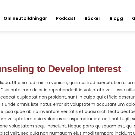
Onlineutbildningar
Podcast
Böcker
Blogg
G
nseling to Develop Interest
qua. Ut enim ad minim veniam, quis nostrud exercitation ullamco 
 aute irure dolor in reprehenderit in voluptate velit esse cillu
ccaecat cupidatat non proident, sunt in culpa qui officia deserun
atis unde omnis iste natus error sit voluptatem accusantium do
ipsa quae ab illo inventore veritatis et quasi architecto beatae
m voluptatem quia voluptas sit aspernatur aut odit aut fugit, 
ione voluptatem sequi nesciunt. Neque porro quisquam est, qui
ipisci velit, sed quia non numquam eius modi tempora incidunt u