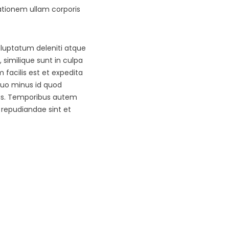
tionem ullam corporis
oluptatum deleniti atque
 similique sunt in culpa
 facilis est et expedita
 quo minus id quod
us. Temporibus autem
 repudiandae sint et