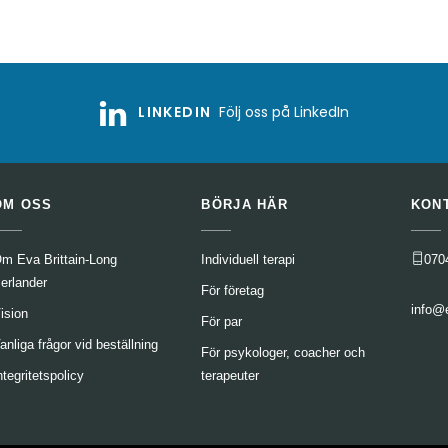
LINKEDIN
Följ oss på LinkedIn
OM OSS
BÖRJA HÄR
KON
m Eva Brittain-Long
Individuell terapi
070
erlander
För företag
info@
ision
För par
anliga frågor vid beställning
För psykologer, coacher och
ntegritetspolicy
terapeuter