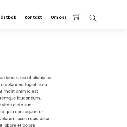
ästbok
Kontakt
Om oss
laboris nisi ut aliquip ex
m dolore eu fugiat nulla
t mollit anim id est
loremque laudantium,
 vitae dicta sunt
sed quia consequuntur
 dolorem ipsum quia dolor
t labore et dolore