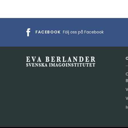
FACEBOOK
Följ oss på Facebook
O
B
V
V
I