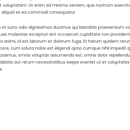
voluptatem. Ut enim ad minima veniam, quis nostrum exercita
 ut aliquid ex ea commodi consequatur.
et iusto odio dignissimos ducimus qui blanditiis praesentium v
uas molestias excepturi sint occaecati cupiditate non provident,
tia animi, id est laborum et dolorum fuga. Et harum quidem rerum
mpore, cum soluta nobis est eligendi optio cumque nihil impedit
ssimus, omnis voluptas assumenda est, omnis dolor repellend
 debitis aut rerum necessitatibus saepe eveniet ut et voluptates
e.