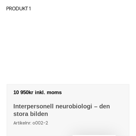
PRODUKT 1
INTERPERSONELL
NEUROBILOGI –
GRUNDKURS
Att leva istället för att överleva.
10 950kr inkl. moms
Interpersonell neurobiologi – den
stora bilden
Artikelnr: o002-2