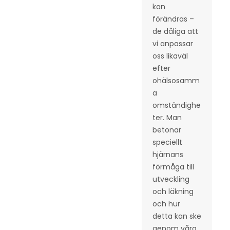
kan
förändras –
de dåliga att
vi anpassar
oss likaväl
efter
ohälsosamm
a
omständighe
ter. Man
betonar
speciellt
hjärnans
förmåga till
utveckling
och läkning
och hur
detta kan ske
genom våra