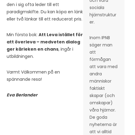
och våra
den i sig ofta leder till ett
sociala
paradigmskifte. Du kan köpa en länk
hjärnstruktur
eller två länkar till ett reducerat pris.
er.
Min första bok:
Att Leva istället för
Inom IPNB
att överleva – medveten dialog
säger man
ger kärleken en chans
, ingår i
att
utbildningen.
förmågan
att vara med
Varmt Välkommen på en
andra
spännande resa!
människor
faktiskt
Eva Berlander
skapar (och
omskapar)
våra hjärnor.
De goda
nyheterna är
att vi alltid