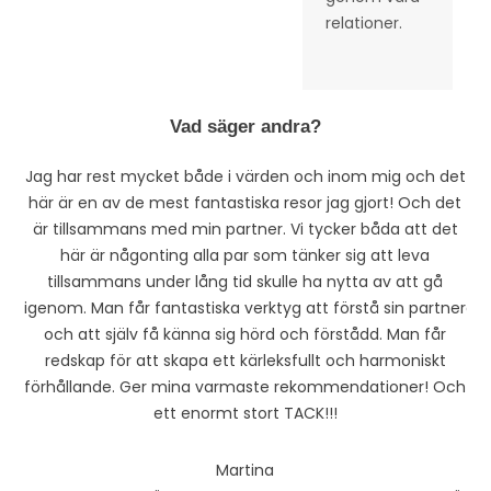
relationer.
Vad säger andra?
Jag har rest mycket både i värden och inom mig och det
Ja
här är en av de mest fantastiska resor jag gjort! Och det
rä
är tillsammans med min partner. Vi tycker båda att det
vad
här är någonting alla par som tänker sig att leva
p
tillsammans under lång tid skulle ha nytta av att gå
igenom. Man får fantastiska verktyg att förstå sin partner
oli
och att själv få känna sig hörd och förstådd. Man får
o
redskap för att skapa ett kärleksfullt och harmoniskt
förhållande. Ger mina varmaste rekommendationer! Och
ett enormt stort TACK!!!
De
Martina