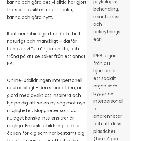
psykologisk
känna och göra det vi alltid har gjort
behandling,
trots att avsikten är att tänka,
mindfulness
känna och göra nytt.
och
anknytningst
Rent neurobiologiskt är detta helt
eori.
naturligt och mänskligt – därför
behöver vi ”lura” hjärnan lite, och
IPNB utgår
träna på att se saker från ett annat
från att
håll.
hjärnan är
ett socialt
Online-utbildningen Interpersonell
organ som
neurobiologi – den stora bilden, är
byggs av
gjord med avsikt att inspirera och
interpersonell
hjälpa dig att se en ny väg mot nya
a
möjligheter. Möjligheter som du i
erfarenheter,
nuläget kanske inte ens tror är
och att dess
möjliga. En unik utbildning som är
plasticitet
öppen för dig som har bestämt dig
(förmågan
för att ta ansvar för att hitta din