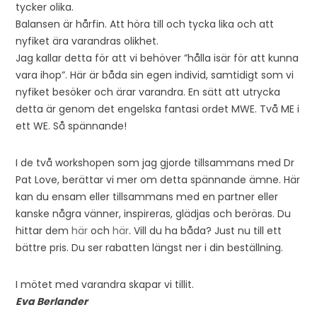
tycker olika.
Balansen är hårfin. Att höra till och tycka lika och att
nyfiket ära varandras olikhet.
Jag kallar detta för att vi behöver ”hålla isär för att kunna
vara ihop”. Här är båda sin egen individ, samtidigt som vi
nyfiket besöker och ärar varandra. En sätt att utrycka
detta är genom det engelska fantasi ordet MWE. Två ME i
ett WE. Så spännande!
I de två workshopen som jag gjorde tillsammans med Dr
Pat Love, berättar vi mer om detta spännande ämne. Här
kan du ensam eller tillsammans med en partner eller
kanske några vänner, inspireras, glädjas och beröras. Du
hittar dem
här
och
här
. Vill du ha båda? Just nu till ett
bättre pris. Du ser rabatten längst ner i din beställning.
I mötet med varandra skapar vi tillit.
Eva Berlander