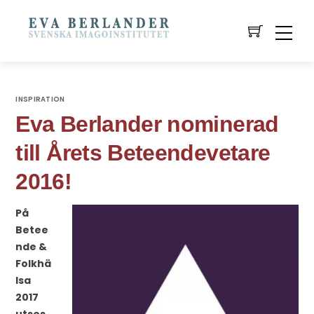
INSPIRATION
Eva Berlander nominerad
till Årets Beteendevetare
2016!
På
Betee
nde &
Folkhä
lsa
2017