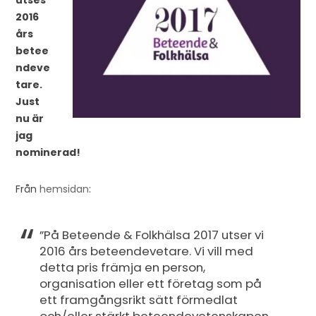
utses
2016
års
betee
ndeve
tare.
Just
nu är
jag
nominerad!
Från
hemsidan
:
”På Beteende & Folkhälsa 2017 utser vi
2016 års beteendevetare. Vi vill med
detta pris främja en person,
organisation eller ett företag som på
ett framgångsrikt sätt förmedlat
och/eller stärkt beteendevetenskapen