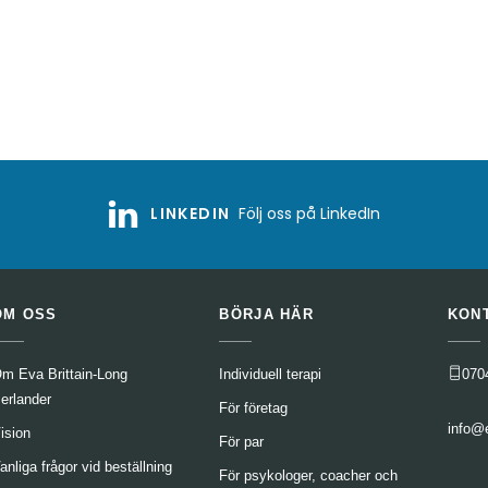
LINKEDIN
Följ oss på LinkedIn
OM OSS
BÖRJA HÄR
KON
m Eva Brittain-Long
Individuell terapi
070
erlander
För företag
info@
ision
För par
anliga frågor vid beställning
För psykologer, coacher och