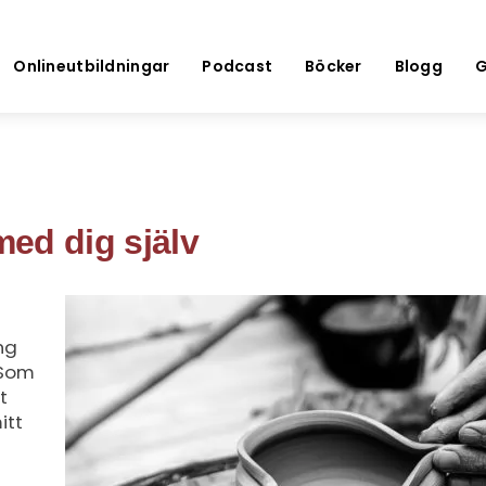
Onlineutbildningar
Podcast
Böcker
Blogg
G
ed dig själv
ng
 Som
t
itt