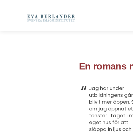
En romans m
Jag har under
utbildningens gå
blivit mer öppen.
om jag öppnat et
fönster i taget i m
eget hus för att
släppa in ljus och