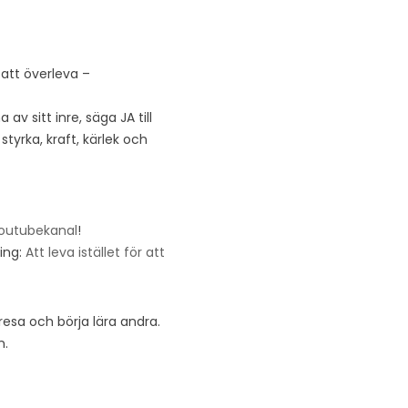
 att överleva –
v sitt inre, säga JA till
yrka, kraft, kärlek och
outubekanal
!
ning:
Att leva istället för att
resa och börja lära andra.
n.