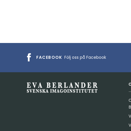
FACEBOOK
Följ oss på Facebook
O
B
V
V