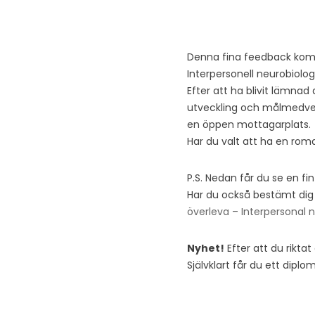
Denna fina feedback komme
Interpersonell neurobiologi
Efter att ha blivit lämnad
utveckling och målmedvete
en öppen mottagarplats.
Har du valt att ha en roma
P.S. Nedan får du se en f
Har du också bestämt dig f
överleva – Interpersonal n
Nyhet!
Efter att du rikta
Självklart får du ett diplo