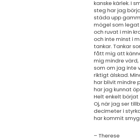
kanske kärlek. I s
steg har jag börj
städa upp gamm
mögel som legat
och ruvat i min kr
och inte minst i m
tankar. Tankar s
fått mig att känn
mig mindre värd,
som om jag inte v
riktigt älskad. Mi
har blivit mindr
har jag kunnat ö
Helt enkelt börjat
Oj, när jag ser ti
decimeter i styrka
har kommit smyga
– Therese