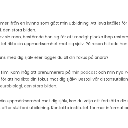
r ifrån en kvinna som gått min utbildning: Att leva istället för
, den stora bilden.
 av sin man, bestämde hon sig för att modigt plocka ihop resterna a
t rikta sin uppmärksamhet mot sig själv. På resan hittade hon st
ns med dig själv eller lägger du all din fokus på andra?
in film. Kom ihåg att prenumerera på
min podcast
och min nya
Y
ör att ha rikta din fokus mot dig själv? Beställ vår distansutbild
eurobiologi, den stora bilden
.
t din uppmärksamhet mot dig själv, kan du välja att fortsätta din 
m efter slutförd utbildning. Kontakta institutet för mer informatio