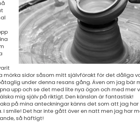
må
at
al
opp
ina
om
a
arit
na mörka sidor såsom mitt självförakt för det dåliga val 
e påtaglig under denna resans gång. Även om jag bär
ppna upp och se det med lite nya ögon och med mer v
 älska mig själv på riktigt. Den känslan är fantastisk!
llbaka på mina anteckningar känns det som att jag har v
. I smile! Det har inte gått över en natt men jag har m
nde, så häftigt!