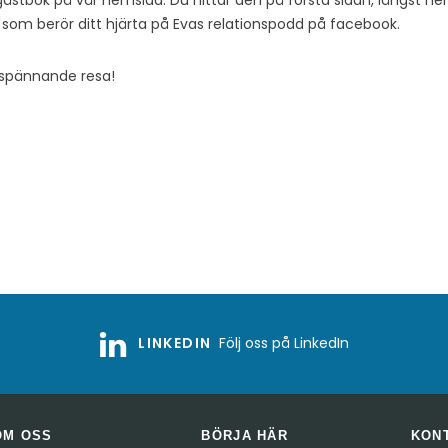
tbok på vår hemsida. Du hittar den på första sidan, längst ner. 
det som berör ditt hjärta på Evas relationspodd på facebook.
spännande resa!
LINKEDIN
Följ oss på LinkedIn
OM OSS
BÖRJA HÄR
KON