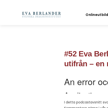
Onlineutbil
#52 Eva Berl
utifrån – en 
I detta podcastavsnitt sva