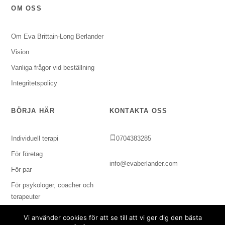
OM OSS
Om Eva Brittain-Long Berlander
Vision
Vanliga frågor vid beställning
Integritetspolicy
BÖRJA HÄR
KONTAKTA OSS
Individuell terapi
0704383285
För företag
info@evaberlander.com
För par
För psykologer, coacher och
terapeuter
Vi använder cookies för att se till att vi ger dig den bästa